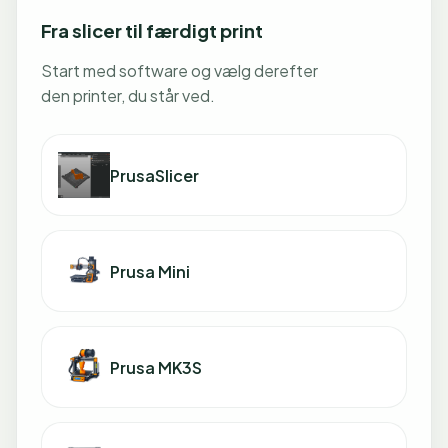
Fra slicer til færdigt print
Start med software og vælg derefter
den printer, du står ved.
PrusaSlicer
Prusa Mini
Prusa MK3S