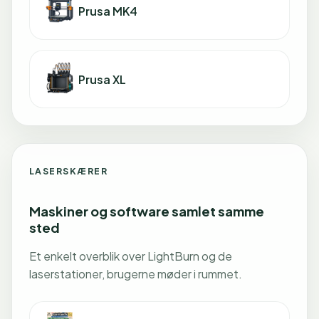
Prusa MK4
Prusa XL
LASERSKÆRER
Maskiner og software samlet samme
sted
Et enkelt overblik over LightBurn og de
laserstationer, brugerne møder i rummet.