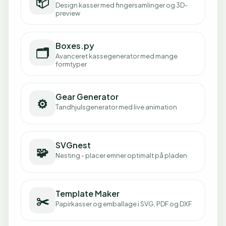
📦
Design kasser med fingersamlinger og 3D-
preview
Boxes.py
🗂️
Avanceret kassegenerator med mange
formtyper
Gear Generator
⚙️
Tandhjulsgenerator med live animation
SVGnest
🧩
Nesting - placer emner optimalt på pladen
Template Maker
✂️
Papirkasser og emballage i SVG, PDF og DXF