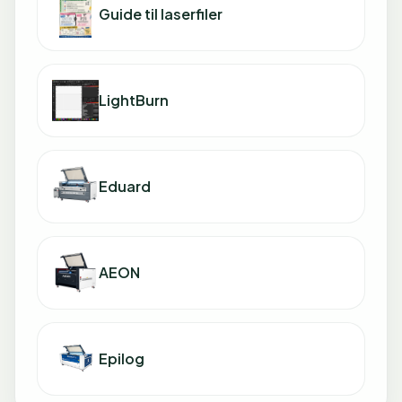
Guide til laserfiler
LightBurn
Eduard
AEON
Epilog