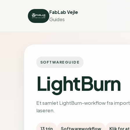
FabLab Vejle
Guides
SOFTWAREGUIDE
LightBurn
Et samlet LightBurn-workflow fra import a
laseren.
13 trin
Softwareworkflow
Klik for a