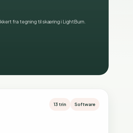
kkert fra tegning til skæring i LightBurn.
13 trin
Software