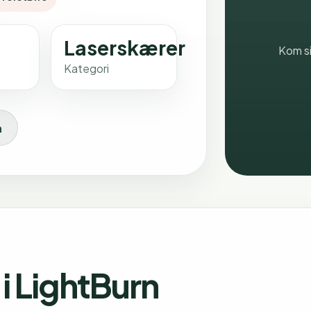
Laserskærer
Kom si
Kategori
n
i LightBurn