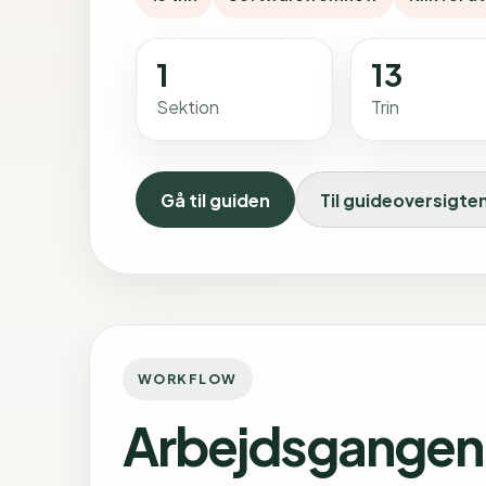
1
13
Sektion
Trin
Gå til guiden
Til guideoversigte
WORKFLOW
Arbejdsgangen 