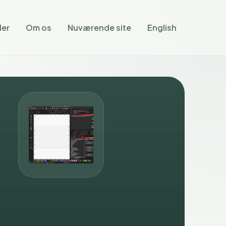
ler
Om os
Nuværende site
English