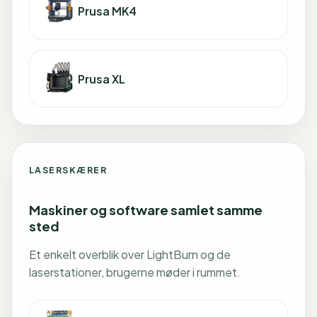
Prusa MK4
Prusa XL
LASERSKÆRER
Maskiner og software samlet samme
sted
Et enkelt overblik over LightBurn og de
laserstationer, brugerne møder i rummet.