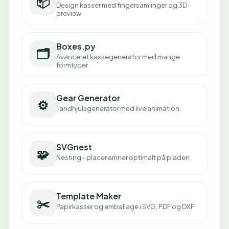
📦
Design kasser med fingersamlinger og 3D-
preview
Boxes.py
🗂️
Avanceret kassegenerator med mange
formtyper
Gear Generator
⚙️
Tandhjulsgenerator med live animation
SVGnest
🧩
Nesting - placer emner optimalt på pladen
Template Maker
✂️
Papirkasser og emballage i SVG, PDF og DXF