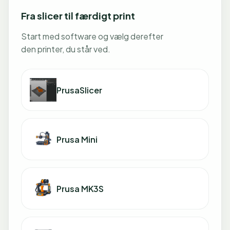
Fra slicer til færdigt print
Start med software og vælg derefter
den printer, du står ved.
PrusaSlicer
Prusa Mini
Prusa MK3S