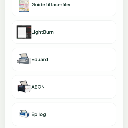
Guide til laserfiler
LightBurn
Eduard
AEON
Epilog